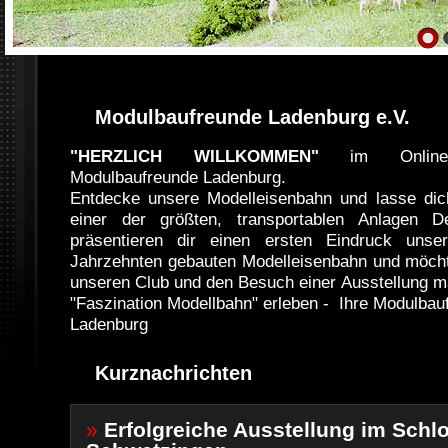
{MEDIANAME}
{MEDIANAME}
p
n
Modulbaufreunde Ladenburg e.V.
"HERZLICH WILLKOMMEN"
im Online-
Modulbaufreunde Ladenburg.
Entdecke unsere Modelleisenbahn und lasse dic
einer der größten, transportablen Anlagen D
präsentieren dir einen ersten Eindruck unse
Jahrzehnten gebauten Modelleisenbahn und möchte
unseren Club und den Besuch einer Ausstellung 
"Faszination Modellbahn" erleben - Ihre Modulbau
Ladenburg
Kurznachrichten
»
Erfolgreiche Ausstellung im Schl