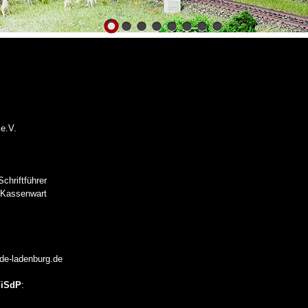
p
n
e.V.
zel
riftführer
ssenwart
nde-ladenburg.de
 ViSdP
: